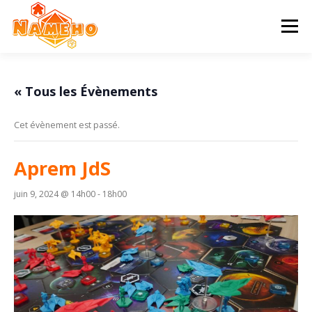
Aller
au
Menu
contenu
ACCUEIL
PROGRAMME
HISTOIRE
« Tous les Évènements
Cet évènement est passé.
STATUTS & AG
CONTACT & ADHÉSION
Aprem JdS
juin 9, 2024 @ 14h00
-
18h00