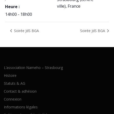
ville)
,
France
Heure :
14h00 - 18h00
Soirée JdS BGA
Soirée JdS BGA
L’association Nameho – Strasbourg
Histoire
Statuts & AG
Contact & adhésion
Connexion
Informations légales