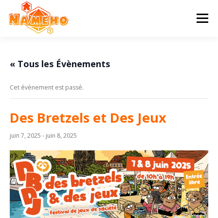
Aller
au
Menu
contenu
ACCUEIL
PROGRAMME
HISTOIRE
« Tous les Évènements
Cet évènement est passé.
STATUTS & AG
CONTACT & ADHÉSION
Des Bretzels et Des Jeux
juin 7, 2025
-
juin 8, 2025