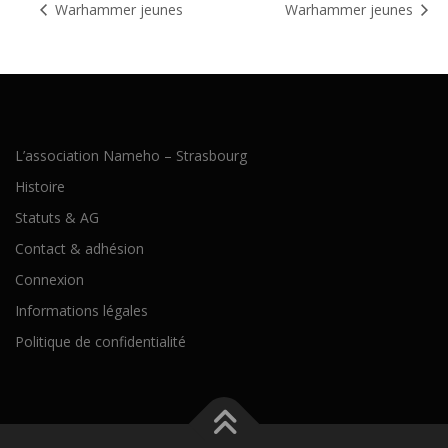
Warhammer jeunes
Warhammer jeunes
L’association Nameho – Strasbourg
Histoire
Statuts & AG
Contact & adhésion
Connexion
Informations légales
Politique de confidentialité