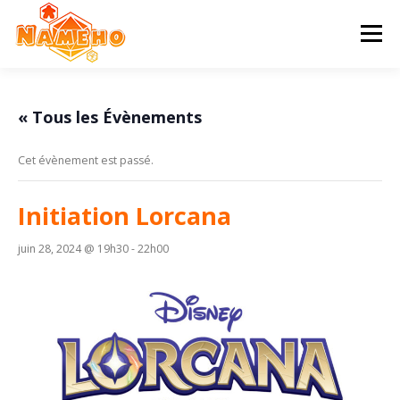
Aller
au
Menu
contenu
ACCUEIL
PROGRAMME
HISTOIRE
« Tous les Évènements
Cet évènement est passé.
STATUTS & AG
CONTACT & ADHÉSION
Initiation Lorcana
juin 28, 2024 @ 19h30
-
22h00