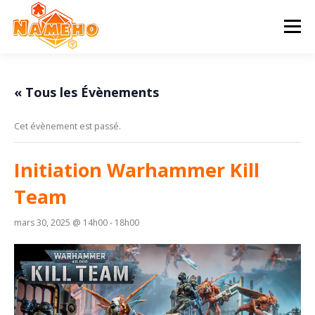
Aller
au
Menu
contenu
ACCUEIL
PROGRAMME
HISTOIRE
« Tous les Évènements
Cet évènement est passé.
STATUTS & AG
CONTACT & ADHÉSION
Initiation Warhammer Kill
Team
mars 30, 2025 @ 14h00
-
18h00