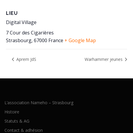
LIEU
Digital Village
7 Cour des Cigarières
Strasbourg
,
67000
France
+ Google Map
Aprem JdS
Warhammer jeunes
L’association Nameho – Strasbourg
Histoire
Statuts & AG
Contact & adhésion