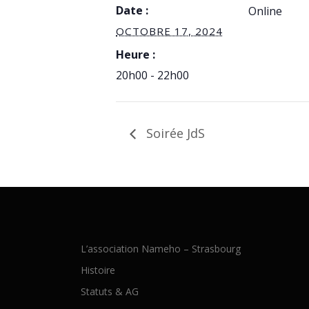
Date :
Online
OCTOBRE 17, 2024
Heure :
20h00 - 22h00
Soirée JdS
L’association Nameho – Strasbourg
Histoire
Statuts & AG