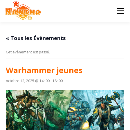
Aller
au
Menu
contenu
ACCUEIL
PROGRAMME
HISTOIRE
« Tous les Évènements
Cet évènement est passé.
STATUTS & AG
CONTACT & ADHÉSION
Warhammer jeunes
octobre 12, 2025 @ 14h00
-
18h00