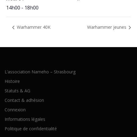
14h00 - 18h00
Warhammer 40K
Warhammer jeunes
L’association Nameho – Strasbourg
Histoire
Statuts & AG
Contact & adhésion
Connexion
Informations légales
Politique de confidentialité