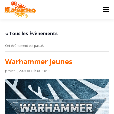
Aller
au
Menu
contenu
ACCUEIL
PROGRAMME
HISTOIRE
« Tous les Évènements
Cet évènement est passé.
STATUTS & AG
CONTACT & ADHÉSION
Warhammer jeunes
janvier 3, 2025 @ 13h30
-
18h30