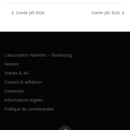
Soirée JdS BGA
Soirée JdS BGA
L’association Nameho – Strasbourg
Histoire
Statuts & AG
Contact & adhésion
Connexion
Informations légales
Politique de confidentialité